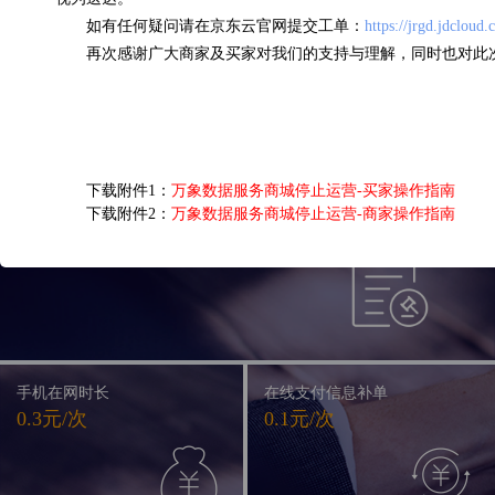
如有任何疑问请在京东云官网提交工单：
https://jrgd.jdcloud
( 48575 )
( 0 )
( 127448 )
( 274 )
再次感谢广大商家及买家对我们的支持与理解，同时也对此
特惠专区
精品钜惠，尽享不停
京东E卡电子礼品卡
下载附件1：
万象数据服务商城停止运营-买家操作指南
下载附件2：
万象数据服务商城停止运营-商家操作指南
低于0.01元/次
手机在网时长
在线支付信息补单
0.3元/次
0.1元/次