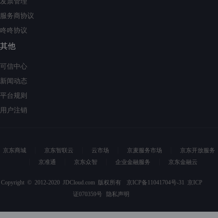
发票管理
服务商协议
咚咚协议
其他
可信中心
新闻动态
平台规则
用户注销
京东商城
京东智联云
云市场
京麦服务市场
京东开放服务
京准通
京东众智
企业金融服务
京东金融云
Copyright © 2012-2020 JDCloud.com 版权所有
京ICP备11041704号-31
京ICP
证070359号
隐私声明