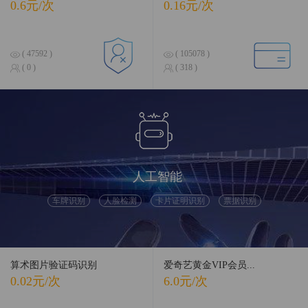
0.6元/次
0.16元/次
( 47592 )
( 105078 )
( 0 )
( 318 )
人工智能
车牌识别
人脸检测
卡片证明识别
票据识别
算术图片验证码识别
爱奇艺黄金VIP会员...
0.02元/次
6.0元/次