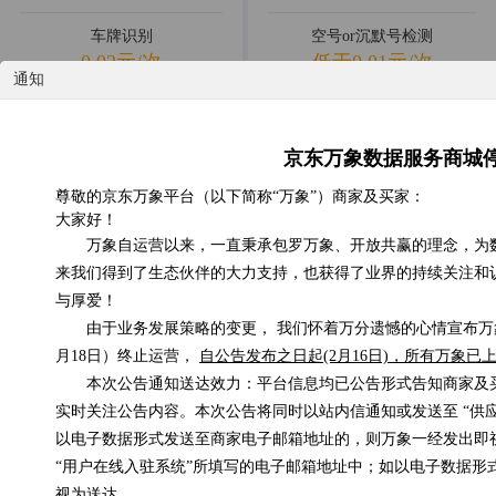
车牌识别
空号or沉默号检测
0.02元/次
低于0.01元/次
通知
( 83693 )
( 45 )
( 58817 )
( 0 )
京东万象数据服务商城
尊敬的京东万象平台（以下简称“万象”）商家及买家：
大家好！
万象自运营以来，一直秉承包罗万象、开放共赢的理念，为
手机归属地查询
企业工商详情查询
低于0.01元/次
0.08元/次
来我们得到了生态伙伴的大力支持，也获得了业界的持续关注和
与厚爱！
( 38514 )
( 0 )
( 55918 )
( 0 )
由于业务发展策略的变更， 我们怀着万分遗憾的心情宣布万象
月18日）终止运营，
自公告发布之日起(2月16日)，所有万象
本次公告通知送达效力：平台信息均已公告形式告知商家及
实时关注公告内容。本次公告将同时以站内信通知或发送至 “供
以电子数据形式发送至商家电子邮箱地址的，则万象一经发出即
OCR银行卡识别
快递查询
“用户在线入驻系统”所填写的电子邮箱地址中；如以电子数据形
0.02元/次
低于0.01元/次
视为送达。