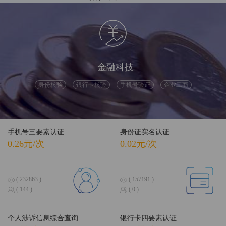
融合前沿数据，引领智慧科技
金融科技
身份核验
银行卡核验
手机号验证
企业工商
手机号三要素认证
身份证实名认证
0.26元/次
0.02元/次
( 232863 )
( 157191 )
( 144 )
( 0 )
个人涉诉信息综合查询
银行卡四要素认证