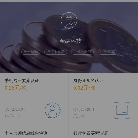
融合前沿数据，引领智慧科技
金融科技
身份核验
银行卡核验
手机号验证
企业工商
手机号三要素认证
身份证实名认证
0.26元/次
0.02元/次
( 232869 )
( 157201 )
( 144 )
( 0 )
个人涉诉信息综合查询
银行卡四要素认证