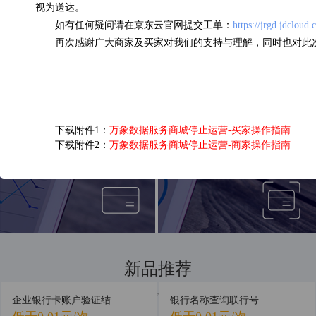
视为送达。
如有任何疑问请在京东云官网提交工单：
https://jrgd.jdcloud
企业三要素核验
OCR营业执照识别
再次感谢广大商家及买家对我们的支持与理解，同时也对此
0.13元/次
0.05元/次
下载附件1：
万象数据服务商城停止运营-买家操作指南
下载附件2：
万象数据服务商城停止运营-商家操作指南
短信接口
银行卡四要素认证
0.03元/次
0.16元/次
新品推荐
新品首发，抢先体验
企业银行卡账户验证结...
银行名称查询联行号