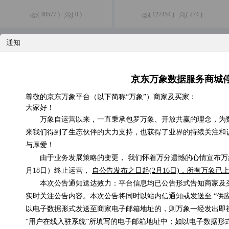
( 48577 )
( 0 )
( 127454 )
( 274 )
通知
特惠专区
精品钜惠，尽享不停
京东万象数据服务商城
京东E卡电子礼品卡
尊敬的京东万象平台（以下简称“万象”）商家及买家：
低于0.01元/次
大家好！
万象自运营以来，一直秉承包罗万象、开放共赢的理念，为
来我们得到了生态伙伴的大力支持，也获得了业界的持续关注和
与厚爱！
由于业务发展策略的变更， 我们怀着万分遗憾的心情宣布万象
月18日）终止运营，
自公告发布之日起(2月16日)，所有万象
手机在网时长
在线支付信息补单
本次公告通知送达效力：平台信息均已公告形式告知商家及
0.3元/次
0.1元/次
实时关注公告内容。本次公告将同时以站内信通知或发送至 “供
以电子数据形式发送至商家电子邮箱地址的，则万象一经发出即
“用户在线入驻系统”所填写的电子邮箱地址中；如以电子数据形