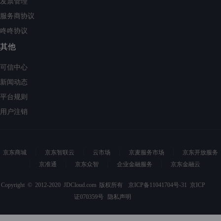
发票管理
服务商协议
咚咚协议
其他
可信中心
新闻动态
平台规则
用户注销
京东商城
京东智联云
云市场
京麦服务市场
京东开放服务
京准通
京东众智
企业金融服务
京东金融云
Copyright © 2012-2020 JDCloud.com 版权所有
京ICP备11041704号-31
京ICP
证070359号
隐私声明