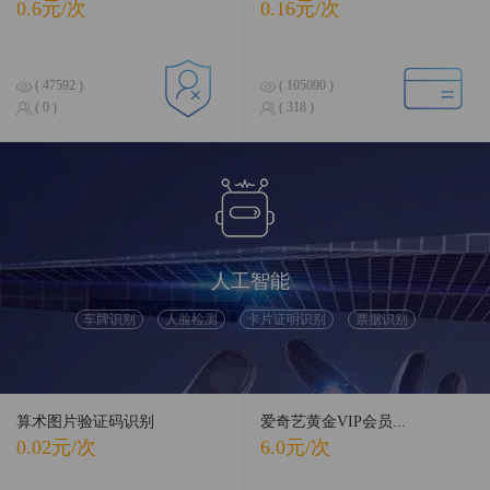
0.6元/次
0.16元/次
( 47592 )
( 105090 )
( 0 )
( 318 )
人工智能
车牌识别
人脸检测
卡片证明识别
票据识别
算术图片验证码识别
爱奇艺黄金VIP会员...
0.02元/次
6.0元/次