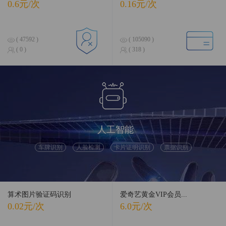
0.6元/次
0.16元/次
( 47592 )
( 105090 )
( 0 )
( 318 )
人工智能
车牌识别
人脸检测
卡片证明识别
票据识别
算术图片验证码识别
爱奇艺黄金VIP会员...
0.02元/次
6.0元/次