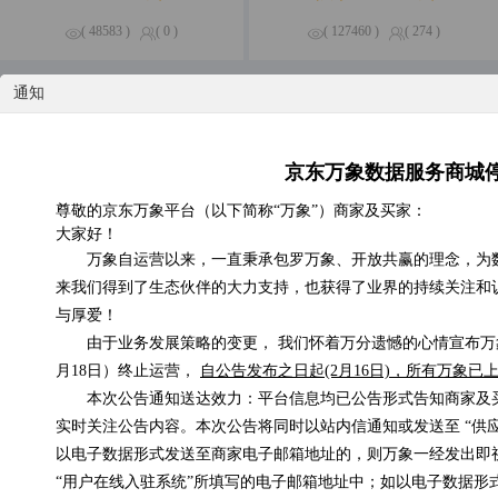
( 48583 )
( 0 )
( 127460 )
( 274 )
通知
特惠专区
精品钜惠，尽享不停
京东万象数据服务商城
京东E卡电子礼品卡
尊敬的京东万象平台（以下简称“万象”）商家及买家：
低于0.01元/次
大家好！
万象自运营以来，一直秉承包罗万象、开放共赢的理念，为
来我们得到了生态伙伴的大力支持，也获得了业界的持续关注和
与厚爱！
由于业务发展策略的变更， 我们怀着万分遗憾的心情宣布万象
月18日）终止运营，
自公告发布之日起(2月16日)，所有万象
手机在网时长
在线支付信息补单
本次公告通知送达效力：平台信息均已公告形式告知商家及
0.3元/次
0.1元/次
实时关注公告内容。本次公告将同时以站内信通知或发送至 “供
以电子数据形式发送至商家电子邮箱地址的，则万象一经发出即
“用户在线入驻系统”所填写的电子邮箱地址中；如以电子数据形