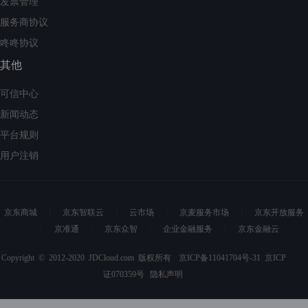
发票管理
服务商协议
咚咚协议
其他
可信中心
新闻动态
平台规则
用户注销
京东商城
京东智联云
云市场
京麦服务市场
京东开放服务
京准通
京东众智
企业金融服务
京东金融云
Copyright © 2012-2020 JDCloud.com 版权所有
京ICP备11041704号-31
京ICP
证070359号
隐私声明