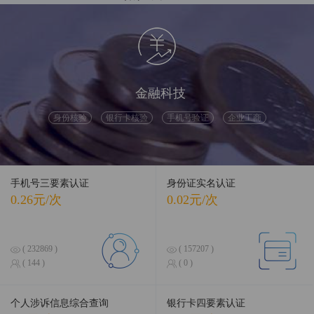
融合前沿数据，引领智慧科技
金融科技
身份核验
银行卡核验
手机号验证
企业工商
手机号三要素认证
身份证实名认证
0.26元/次
0.02元/次
( 232869 )
( 157207 )
( 144 )
( 0 )
个人涉诉信息综合查询
银行卡四要素认证