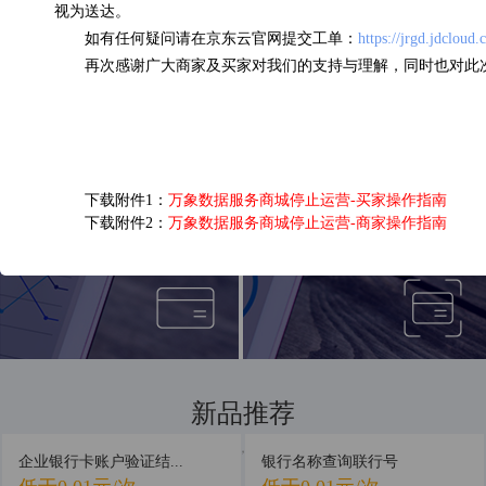
视为送达。
如有任何疑问请在京东云官网提交工单：
https://jrgd.jdcloud
企业三要素核验
OCR营业执照识别
再次感谢广大商家及买家对我们的支持与理解，同时也对此
0.13元/次
0.05元/次
下载附件1：
万象数据服务商城停止运营-买家操作指南
下载附件2：
万象数据服务商城停止运营-商家操作指南
短信接口
银行卡四要素认证
0.03元/次
0.16元/次
新品推荐
新品首发，抢先体验
企业银行卡账户验证结...
银行名称查询联行号