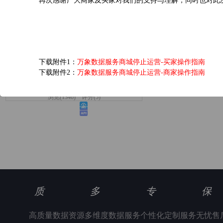
再次感谢广大商家及买家对我们的支持与理解，同时也对此
爱奇艺黄金VIP会员...
下载附件1：
万象数据服务商城停止运营-买家操作指南
下载附件2：
万象数据服务商城停止运营-商家操作指南
6.0元/次
浏览(1346) 评分(5)
质
多
专
保
高质量数据资源
多维度数据服务
个性化定制服务
无忧售