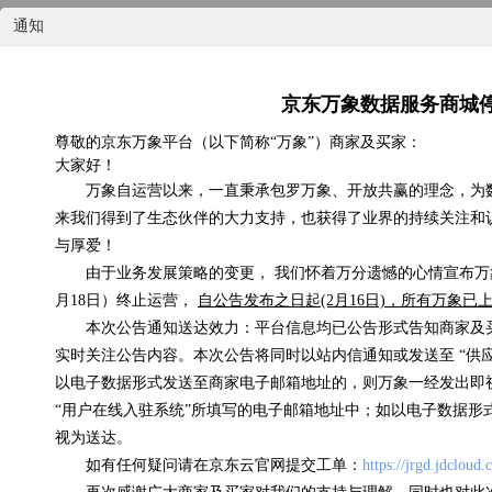
通知
京东万象数据服务商城
尊敬的京东万象平台（以下简称“万象”）商家及买家：
大家好！
国内天气实况
万象自运营以来，一直秉承包罗万象、开放共赢的理念，为
来我们得到了生态伙伴的大力支持，也获得了业界的持续关注和
0.07元/次
与厚爱！
由于业务发展策略的变更， 我们怀着万分遗憾的心情宣布万象
浏览(575) 评分(4)
月18日）终止运营，
自公告发布之日起(2月16日)，所有万象
本次公告通知送达效力：平台信息均已公告形式告知商家及
实时关注公告内容。本次公告将同时以站内信通知或发送至 “供
以电子数据形式发送至商家电子邮箱地址的，则万象一经发出即
“用户在线入驻系统”所填写的电子邮箱地址中；如以电子数据形
视为送达。
如有任何疑问请在京东云官网提交工单：
https://jrgd.jdcloud