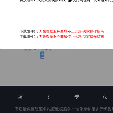
再次感谢广大商家及买家对我们的支持与理解，同时也对此
爱奇艺黄金VIP会员...
下载附件1：
万象数据服务商城停止运营-买家操作指南
下载附件2：
万象数据服务商城停止运营-商家操作指南
6.0元/次
浏览(1346) 评分(5)
质
多
专
保
高质量数据资源
多维度数据服务
个性化定制服务
无忧售