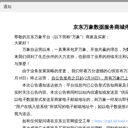
通知
京东万象数据服务商城
尊敬的京东万象平台（以下简称“万象”）商家及买家：
大家好！
国内天气实况
万象自运营以来，一直秉承包罗万象、开放共赢的理念，为
来我们得到了生态伙伴的大力支持，也获得了业界的持续关注和
0.07元/次
与厚爱！
由于业务发展策略的变更， 我们怀着万分遗憾的心情宣布万象
浏览(575) 评分(4)
月18日）终止运营，
自公告发布之日起(2月16日)，所有万象
本次公告通知送达效力：平台信息均已公告形式告知商家及
实时关注公告内容。本次公告将同时以站内信通知或发送至 “供
以电子数据形式发送至商家电子邮箱地址的，则万象一经发出即
“用户在线入驻系统”所填写的电子邮箱地址中；如以电子数据形
视为送达。
如有任何疑问请在京东云官网提交工单：
https://jrgd.jdcloud