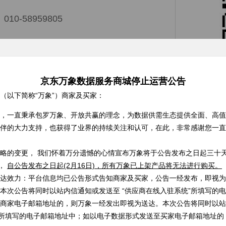
0-58959805
34071 或 141866593
京东万象数据服务商城停止运营公告
（以下简称“万象”）商家及买家：
留言反馈
，一直秉承包罗万象、开放共赢的理念，为数据供需生态提供全面、高值
伴的大力支持，也获得了业界的持续关注和认可，在此，非常感谢您一直
略的变更， 我们怀着万分遗憾的心情宣布万象将于公告发布之日起三十天
营，
自公告发布之日起(2月16日)，所有万象已上架产品将无法进行购买。
：
达效力：平台信息均已公告形式告知商家及买家，公告一经发布，即视为
本次公告将同时以站内信通知或发送至 “供应商在线入驻系统”所填写的
商家电子邮箱地址的，则万象一经发出即视为送达。本次公告将同时以站
：
”所填写的电子邮箱地址中；如以电子数据形式发送至买家电子邮箱地址的