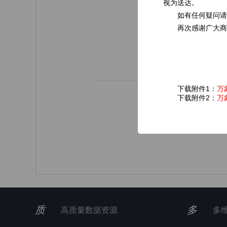
视为送达。
如有任何疑问请
再次感谢广大商
下载附件1：
万
下载附件2：
万
质
多
高质量数据资源
多