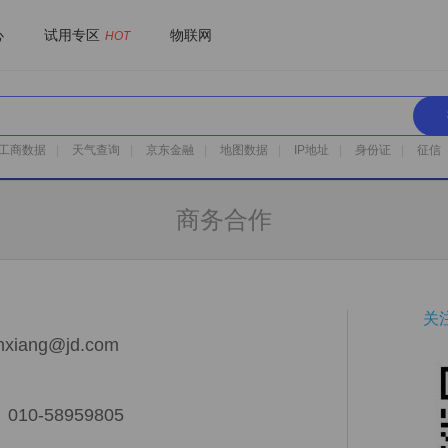
心
试用专区
物联网
HOT
工商数据
|
天气查询
|
京东金融
|
地图数据
|
IP地址
|
身份证
|
征信
商务合作
关
ang@jd.com
0-58959805