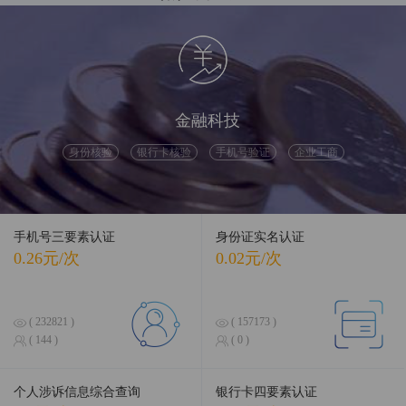
融合前沿数据，引领智慧科技
金融科技
身份核验
银行卡核验
手机号验证
企业工商
手机号三要素认证
身份证实名认证
0.26元/次
0.02元/次
( 232821 )
( 157173 )
( 144 )
( 0 )
个人涉诉信息综合查询
银行卡四要素认证