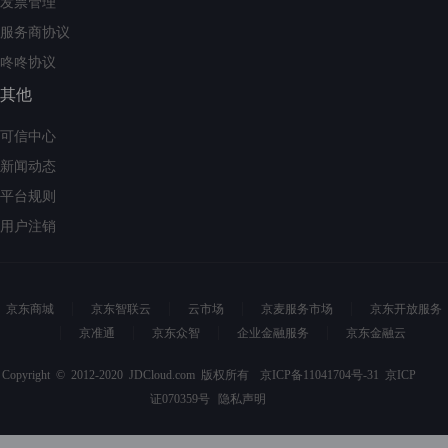
发票管理
服务商协议
咚咚协议
其他
可信中心
新闻动态
平台规则
用户注销
京东商城
京东智联云
云市场
京麦服务市场
京东开放服务
京准通
京东众智
企业金融服务
京东金融云
Copyright © 2012-2020 JDCloud.com 版权所有
京ICP备11041704号-31
京ICP
证070359号
隐私声明