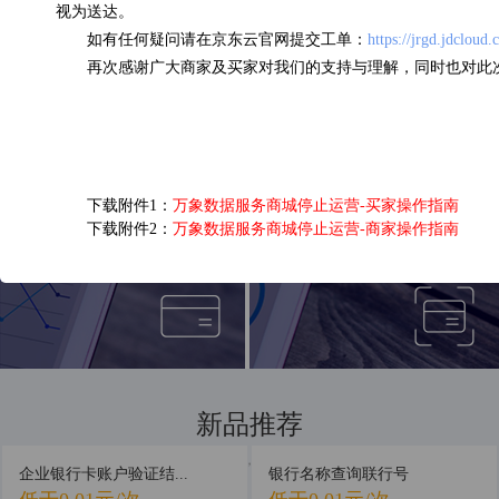
视为送达。
如有任何疑问请在京东云官网提交工单：
https://jrgd.jdcloud
企业三要素核验
OCR营业执照识别
再次感谢广大商家及买家对我们的支持与理解，同时也对此
0.13元/次
0.05元/次
下载附件1：
万象数据服务商城停止运营-买家操作指南
下载附件2：
万象数据服务商城停止运营-商家操作指南
短信接口
银行卡四要素认证
0.03元/次
0.16元/次
新品推荐
新品首发，抢先体验
企业银行卡账户验证结...
银行名称查询联行号