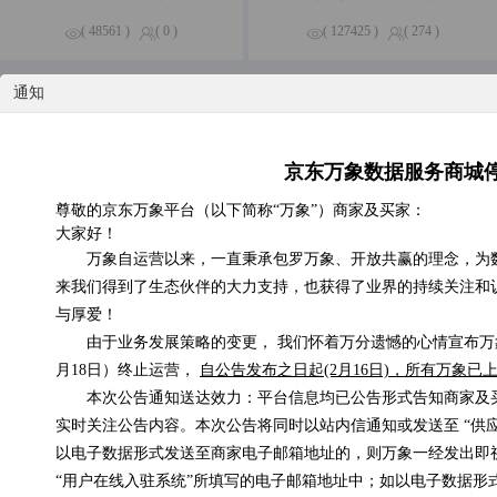
( 48561 )
( 0 )
( 127425 )
( 274 )
通知
特惠专区
精品钜惠，尽享不停
京东万象数据服务商城
京东E卡电子礼品卡
尊敬的京东万象平台（以下简称“万象”）商家及买家：
低于0.01元/次
大家好！
万象自运营以来，一直秉承包罗万象、开放共赢的理念，为
来我们得到了生态伙伴的大力支持，也获得了业界的持续关注和
与厚爱！
由于业务发展策略的变更， 我们怀着万分遗憾的心情宣布万象
月18日）终止运营，
自公告发布之日起(2月16日)，所有万象
手机在网时长
在线支付信息补单
本次公告通知送达效力：平台信息均已公告形式告知商家及
0.3元/次
0.1元/次
实时关注公告内容。本次公告将同时以站内信通知或发送至 “供
以电子数据形式发送至商家电子邮箱地址的，则万象一经发出即
“用户在线入驻系统”所填写的电子邮箱地址中；如以电子数据形