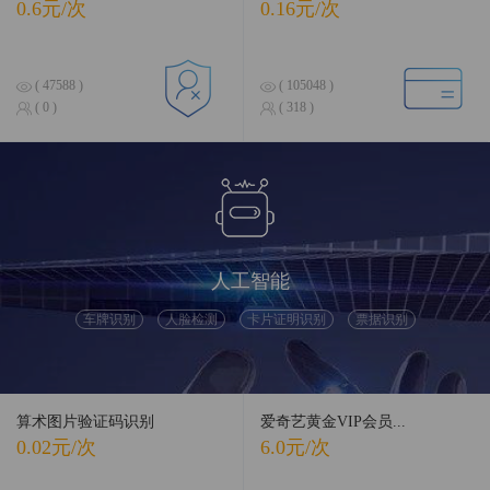
0.6元/次
0.16元/次
( 47588 )
( 105048 )
( 0 )
( 318 )
人工智能
车牌识别
人脸检测
卡片证明识别
票据识别
算术图片验证码识别
爱奇艺黄金VIP会员...
0.02元/次
6.0元/次