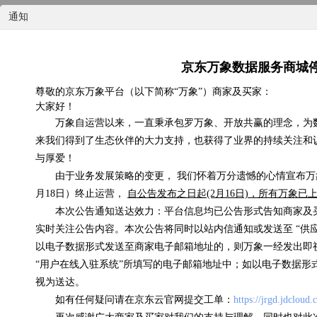
通知
京东万象数据服务商城
尊敬的京东万象平台（以下简称“万象”）商家及买家：
大家好！
国内天气实况
万象自运营以来，一直秉承包罗万象、开放共赢的理念，为
来我们得到了生态伙伴的大力支持，也获得了业界的持续关注和
0.07元/次
与厚爱！
由于业务发展策略的变更， 我们怀着万分遗憾的心情宣布万象
浏览(575) 评分(4)
月18日）终止运营，
自公告发布之日起(2月16日)，所有万象
本次公告通知送达效力：平台信息均已公告形式告知商家及
实时关注公告内容。本次公告将同时以站内信通知或发送至 “供
以电子数据形式发送至商家电子邮箱地址的，则万象一经发出即
“用户在线入驻系统”所填写的电子邮箱地址中；如以电子数据形
视为送达。
如有任何疑问请在京东云官网提交工单：
https://jrgd.jdcloud