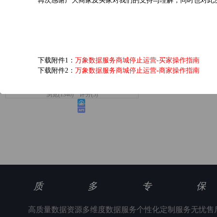
再次感谢广大商家及买家对我们的支持与理解，同时也对此
爱奇艺黄金VIP会员...
下载附件1：
万象数据服务商城停止运营-买家操作指南
下载附件2：
万象数据服务商城停止运营-商家操作指南
6.0元/次
浏览(1346) 评分(5)
质
多
专
保
高质量数据资源
多维度数据服务
个性化定制服务
无忧售