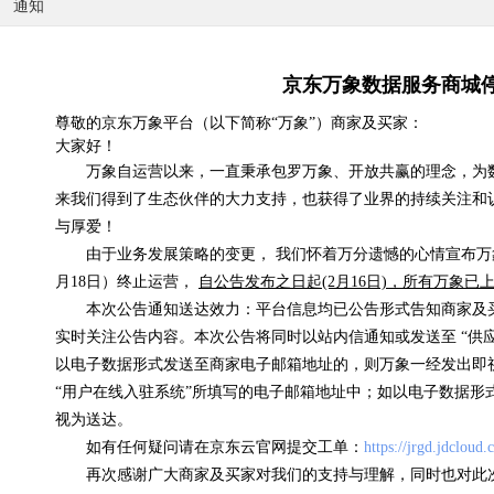
通知
京东万象数据服务商城
国内天气实况
尊敬的京东万象平台（以下简称“万象”）商家及买家：
大家好！
0.07元/次
万象自运营以来，一直秉承包罗万象、开放共赢的理念，为
浏览(575) 评分(4)
来我们得到了生态伙伴的大力支持，也获得了业界的持续关注和
与厚爱！
由于业务发展策略的变更， 我们怀着万分遗憾的心情宣布万象
月18日）终止运营，
自公告发布之日起(2月16日)，所有万象
本次公告通知送达效力：平台信息均已公告形式告知商家及
实时关注公告内容。本次公告将同时以站内信通知或发送至 “供
以电子数据形式发送至商家电子邮箱地址的，则万象一经发出即
“用户在线入驻系统”所填写的电子邮箱地址中；如以电子数据形
视为送达。
如有任何疑问请在京东云官网提交工单：
https://jrgd.jdcloud
再次感谢广大商家及买家对我们的支持与理解，同时也对此