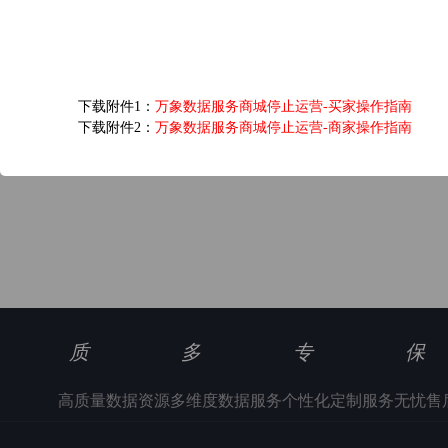
爱奇艺黄金VIP会员...
6.0元/次
下载附件1：
万象数据服务商城停止运营-买家操作指南
浏览(1346) 评分(5)
下载附件2：
万象数据服务商城停止运营-商家操作指南
质
多
专
保
高质量数据资源
多维度数据服务
个性化定制服务
无忧售