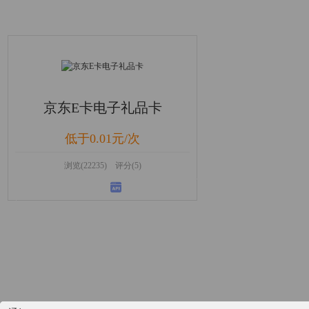
京东E卡电子礼品卡
低于0.01元/次
浏览(22235) 评分(5)