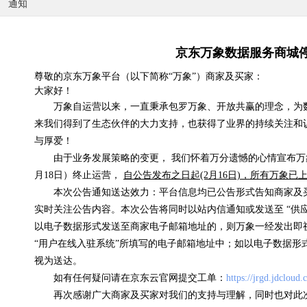
通知
京东万象数据服务商城
尊敬的京东万象平台（以下简称“万象”）商家及买家：
大家好！
国内天气实况
万象自运营以来，一直秉承包罗万象、开放共赢的理念，为
来我们得到了生态伙伴的大力支持，也获得了业界的持续关注和
0.07元/次
与厚爱！
浏览(575) 评分(4)
由于业务发展策略的变更， 我们怀着万分遗憾的心情宣布万象
月18日）终止运营，
自公告发布之日起(2月16日)，所有万象
本次公告通知送达效力：平台信息均已公告形式告知商家及
实时关注公告内容。本次公告将同时以站内信通知或发送至 “供
以电子数据形式发送至商家电子邮箱地址的，则万象一经发出即
“用户在线入驻系统”所填写的电子邮箱地址中；如以电子数据形
视为送达。
如有任何疑问请在京东云官网提交工单：
https://jrgd.jdcloud
再次感谢广大商家及买家对我们的支持与理解，同时也对此