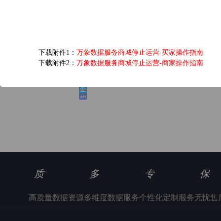
爱奇艺黄金VIP会员...
下载附件1：
万象数据服务商城停止运营-买家操作指南
6.0元/次
下载附件2：
万象数据服务商城停止运营-商家操作指南
浏览(1346) 评分(5)
质
多
专
保
高质量数据资源
多维度数据服务
个性化定制服务
无忧售