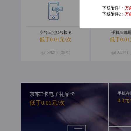
下载附件1：
万
下载附件2：
万
空号or沉默号检测
手机归属
低于0.01元/次
低于0.01
( 58824 )
( 0 )
( 38514 )
京东E卡电子礼品卡
手机在
0.3元
低于0.01元/次