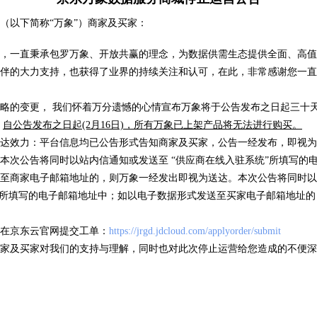
车牌识
（以下简称“万象”）商家及买家：
( 105090 )
卡片证明
( 318 )
，一直秉承包罗万象、开放共赢的理念，为数据供需生态提供全面、高值
伴的大力支持，也获得了业界的持续关注和认可，在此，非常感谢您一直
略的变更， 我们怀着万分遗憾的心情宣布万象将于公告发布之日起三十天后
优品推荐
，
自公告发布之日起(2月16日)，所有万象已上架产品将无法进行购买。
海量数据，优选试用
达效力：平台信息均已公告形式告知商家及买家，公告一经发布，即视为
本次公告将同时以站内信通知或发送至 “供应商在线入驻系统”所填写的
至商家电子邮箱地址的，则万象一经发出即视为送达。本次公告将同时以
”所填写的电子邮箱地址中；如以电子数据形式发送至买家电子邮箱地址
信息
IP地址归属地查询
银行
在京东云官网提交工单：
https://jrgd.jdcloud.com/applyorder/submit
/次
低于0.01元/次
低于0
家及买家对我们的支持与理解，同时也对此次停止运营给您造成的不便深
( 17 )
( 63634 )
( 5 )
( 49