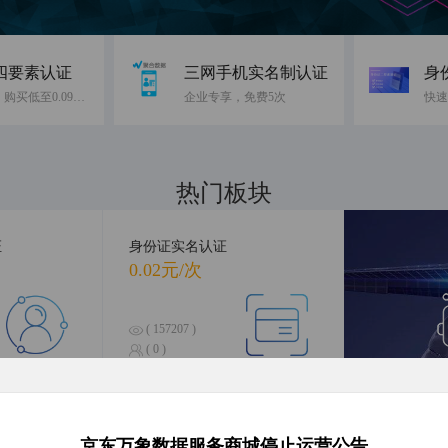
四要素认证
三网手机实名制认证
身
免费10次，购买低至0.09元/次
企业专享，免费5次
热门板块
融合前沿数据，引领智慧科技
证
身份证实名认证
0.02元/次
( 157207 )
( 0 )
合查询
银行卡四要素认证
人
0.16元/次
京东万象数据服务商城停止运营公告