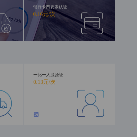
银行卡四要素认证
0.16元/次
一比一人脸验证
0.13元/次