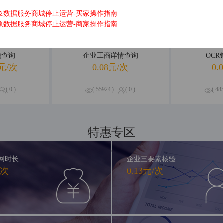
象数据服务商城停止运营-买家操作指南
象数据服务商城停止运营-商家操作指南
地查询
企业工商详情查询
OC
元/次
0.08元/次
0.
( 0 )
( 55924 )
( 0 )
( 48
特惠专区
精品钜惠，尽享不停
网时长
企业三要素核验
/次
0.13元/次