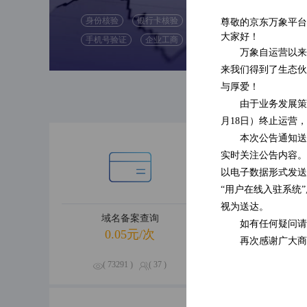
身份核验
银行卡核验
尊敬的京东万象平台
( 47592 )
大家好！
手机号验证
企业工商
( 0 )
万象自运营以来
来我们得到了生态伙
与厚爱！
由于业务发展策
月18日）终止运营
本次公告通知送
实时关注公告内容。
以电子数据形式发送
“用户在线入驻系统
视为送达。
域名备案查询
企业经营
如有任何疑问请
0.05元/次
0.09元
再次感谢广大商
( 73291 )
( 37 )
( 70656 )