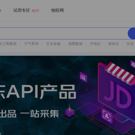
心
试用专区
物联网
HOT
业工商数据
|
天气查询
|
京东金融
|
地图数据
|
IP地址
|
身份证
|
征信