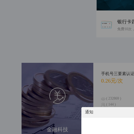
银行卡
手机号三要素认
0.26元/次
( 232869 )
( 144 )
通知
个人涉诉信息综
金融科技
0.6元/次