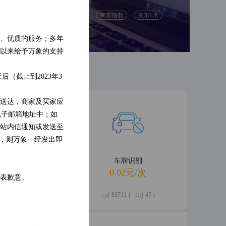
别
人脸检测
京东指数
京东E卡
识别
票据识别
、优质的服务；多年
以来给予万象的支持
（截止到2023年3
送达，商家及买家应
电子邮箱地址中；如
站内信通知或发送至
的，则万象一经发出即
卡信息查询
车牌识别
.01元/次
0.02元/次
表歉意。
538 )
( 0 )
( 83711 )
( 45 )