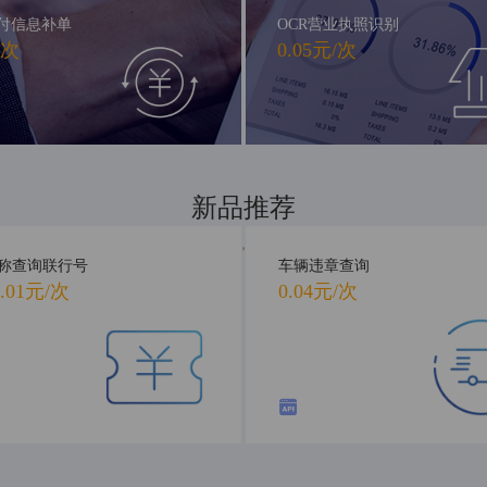
付信息补单
OCR营业执照识别
/次
0.05元/次
新品推荐
新品首发，抢先体验
称查询联行号
车辆违章查询
.01元/次
0.04元/次