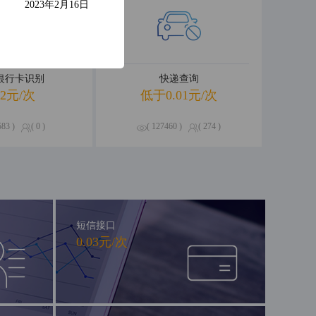
2023年2月16日
R银行卡识别
快递查询
02元/次
低于0.01元/次
583 )
( 0 )
( 127460 )
( 274 )
短信接口
0.03元/次