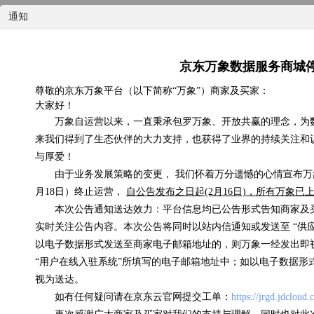
通知
京东万象数据服务商城
尊敬的京东万象平台（以下简称“万象”）商家及买家：
大家好！
国内天气实况
万象自运营以来，一直秉承包罗万象、开放共赢的理念，为
来我们得到了生态伙伴的大力支持，也获得了业界的持续关注和
0.07元/次
与厚爱！
由于业务发展策略的变更， 我们怀着万分遗憾的心情宣布万象
浏览(575) 评分(4)
月18日）终止运营，
自公告发布之日起(2月16日)，所有万象
本次公告通知送达效力：平台信息均已公告形式告知商家及
实时关注公告内容。本次公告将同时以站内信通知或发送至 “供
以电子数据形式发送至商家电子邮箱地址的，则万象一经发出即
“用户在线入驻系统”所填写的电子邮箱地址中；如以电子数据形
视为送达。
如有任何疑问请在京东云官网提交工单：
https://jrgd.jdcloud