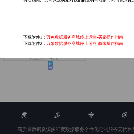
再次感谢广大商家及买家对我们的支持与理解，同时也对此
爱奇艺黄金VIP会员...
下载附件1：
万象数据服务商城停止运营-买家操作指南
下载附件2：
万象数据服务商城停止运营-商家操作指南
6.0元/次
浏览(1346) 评分(5)
质
多
专
保
高质量数据资源
多维度数据服务
个性化定制服务
无忧售