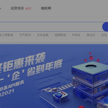
心
试用专区
物联网
HOT
业工商数据
|
天气查询
|
京东金融
|
地图数据
|
IP地址
|
身份证
|
征信