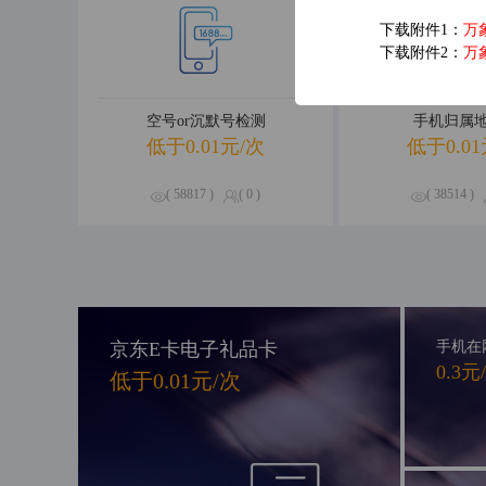
下载附件1：
万
下载附件2：
万
空号or沉默号检测
手机归属
低于0.01元/次
低于0.01
( 58817 )
( 0 )
( 38514 )
京东E卡电子礼品卡
手机在
0.3元
低于0.01元/次