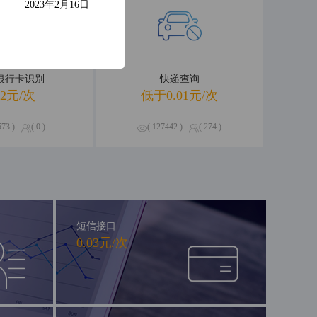
2023年2月16日
R银行卡识别
快递查询
02元/次
低于0.01元/次
573 )
( 0 )
( 127442 )
( 274 )
短信接口
0.03元/次