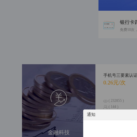
银行卡
手机号三要素认
0.26元/次
( 232855 )
( 144 )
通知
个人涉诉信息综
金融科技
0.6元/次