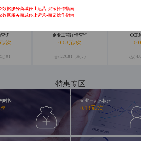
象数据服务商城停止运营-买家操作指南
象数据服务商城停止运营-商家操作指南
地查询
企业工商详情查询
OC
元/次
0.08元/次
0.
( 0 )
( 55918 )
( 0 )
( 48
特惠专区
精品钜惠，尽享不停
网时长
企业三要素核验
/次
0.13元/次