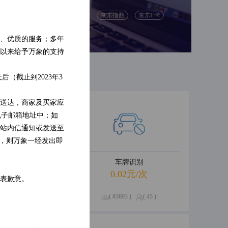
别
人脸检测
京东指数
京东E卡
识别
票据识别
、优质的服务；多年
以来给予万象的支持
（截止到2023年3
送达，商家及买家应
电子邮箱地址中；如
站内信通知或发送至
的，则万象一经发出即
卡信息查询
车牌识别
.01元/次
0.02元/次
表歉意。
534 )
( 0 )
( 83693 )
( 45 )