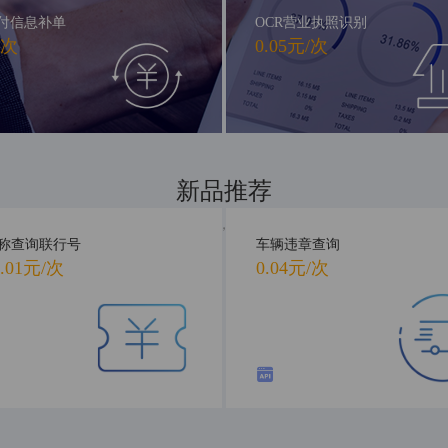
付信息补单
OCR营业执照识别
/次
0.05元/次
新品推荐
新品首发，抢先体验
称查询联行号
车辆违章查询
.01元/次
0.04元/次