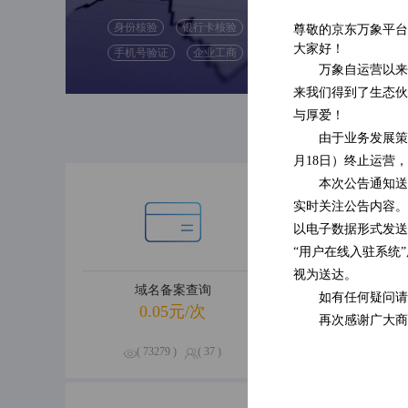
身份核验
银行卡核验
尊敬的京东万象平台
( 47592 )
大家好！
手机号验证
企业工商
( 0 )
万象自运营以来
来我们得到了生态伙
与厚爱！
由于业务发展策
月18日）终止运营
本次公告通知送
实时关注公告内容。
以电子数据形式发送
“用户在线入驻系统
视为送达。
域名备案查询
企业经营
如有任何疑问请
0.05元/次
0.09元
再次感谢广大商
( 73279 )
( 37 )
( 70654 )