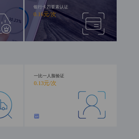
银行卡四要素认证
0.16元/次
一比一人脸验证
0.13元/次