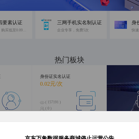
四要素认证
三网手机实名制认证
身
免费10次，购买低至0.09元/次
企业专享，免费5次
热门板块
融合前沿数据，引领智慧科技
证
身份证实名认证
0.02元/次
( 157191 )
( 0 )
合查询
银行卡四要素认证
人
0.16元/次
京东万象数据服务商城停止运营公告