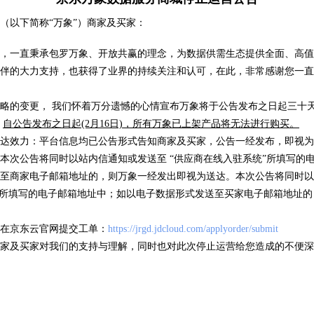
车牌识
（以下简称“万象”）商家及买家：
( 105078 )
卡片证明
( 318 )
，一直秉承包罗万象、开放共赢的理念，为数据供需生态提供全面、高值
伴的大力支持，也获得了业界的持续关注和认可，在此，非常感谢您一直
略的变更， 我们怀着万分遗憾的心情宣布万象将于公告发布之日起三十天后
优品推荐
，
自公告发布之日起(2月16日)，所有万象已上架产品将无法进行购买。
海量数据，优选试用
达效力：平台信息均已公告形式告知商家及买家，公告一经发布，即视为
本次公告将同时以站内信通知或发送至 “供应商在线入驻系统”所填写的
至商家电子邮箱地址的，则万象一经发出即视为送达。本次公告将同时以
”所填写的电子邮箱地址中；如以电子数据形式发送至买家电子邮箱地址
信息
IP地址归属地查询
银行
在京东云官网提交工单：
https://jrgd.jdcloud.com/applyorder/submit
/次
低于0.01元/次
低于0
家及买家对我们的支持与理解，同时也对此次停止运营给您造成的不便深
( 17 )
( 63628 )
( 5 )
( 49