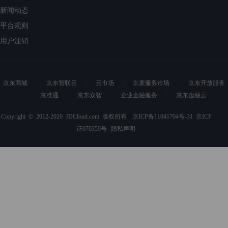
新闻动态
平台规则
用户注销
京东商城
京东智联云
云市场
京麦服务市场
京东开放服务
京准通
京东众智
企业金融服务
京东金融云
Copyright © 2012-2020 JDCloud.com 版权所有
京ICP备11041704号-31
京ICP
证070359号
隐私声明