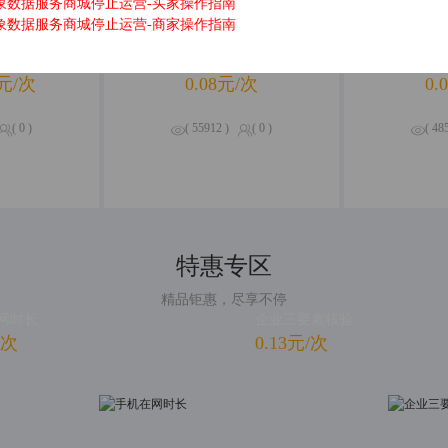
象数据服务商城停止运营-买家操作指南
象数据服务商城停止运营-商家操作指南
地查询
企业工商详情查询
OC
元/次
0.08元/次
0.
( 0 )
( 55912 )
( 0 )
( 48
特惠专区
精品钜惠，尽享不停
网时长
企业三要素核验
/次
0.13元/次