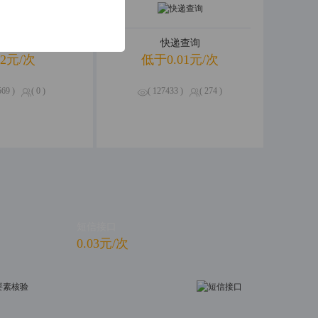
R银行卡识别
快递查询
02元/次
低于0.01元/次
569 )
( 0 )
( 127433 )
( 274 )
短信接口
0.03元/次