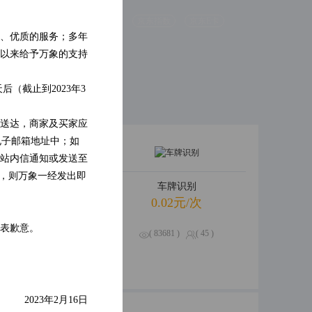
别
人脸检测
京东指数
京东E卡
、优质的服务；多年
识别
票据识别
以来给予万象的支持
（截止到2023年3
送达，商家及买家应
电子邮箱地址中；如
站内信通知或发送至
的，则万象一经发出即
卡信息查询
车牌识别
.01元/次
0.02元/次
表歉意。
525 )
( 0 )
( 83681 )
( 45 )
2023年2月16日