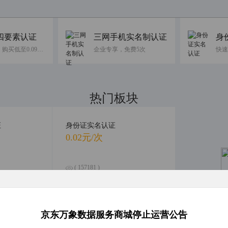
四要素认证
三网手机实名制认证
身
免费10次，购买低至0.09元/次
企业专享，免费5次
热门板块
融合前沿数据，引领智慧科技
证
身份证实名认证
0.02元/次
( 157181 )
( 0 )
合查询
银行卡四要素认证
京东万象数据服务商城停止运营公告
人
0.16元/次