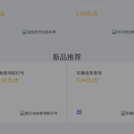
付信息补单
OCR营业执照识别
/次
0.05元/次
新品推荐
新品首发，抢先体验
称查询联行号
车辆违章查询
.01元/次
0.04元/次