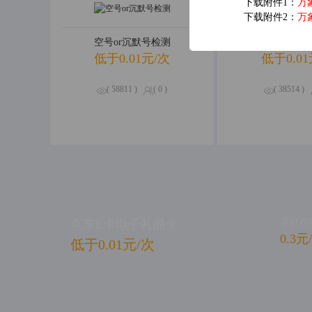
下载附件1：
万
下载附件2：
万
空号or沉默号检测
手机归属
低于0.01元/次
低于0.01
( 58811 )
( 0 )
( 38514 )
京东E卡电子礼品卡
手机在
0.3元
低于0.01元/次