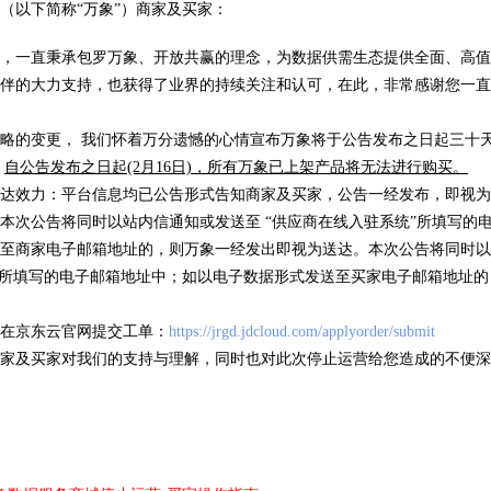
（以下简称“万象”）商家及买家：
车牌识
，一直秉承包罗万象、开放共赢的理念，为数据供需生态提供全面、高值
( 105058 )
卡片证明
( 318 )
伴的大力支持，也获得了业界的持续关注和认可，在此，非常感谢您一直
略的变更， 我们怀着万分遗憾的心情宣布万象将于公告发布之日起三十天后
，
自公告发布之日起(2月16日)，所有万象已上架产品将无法进行购买。
优品推荐
达效力：平台信息均已公告形式告知商家及买家，公告一经发布，即视为
海量数据，优选试用
本次公告将同时以站内信通知或发送至 “供应商在线入驻系统”所填写的
至商家电子邮箱地址的，则万象一经发出即视为送达。本次公告将同时以
”所填写的电子邮箱地址中；如以电子数据形式发送至买家电子邮箱地址
信息
IP地址归属地查询
银行
/次
低于0.01元/次
低于0
在京东云官网提交工单：
https://jrgd.jdcloud.com/applyorder/submit
家及买家对我们的支持与理解，同时也对此次停止运营给您造成的不便深
( 17 )
( 63625 )
( 5 )
( 49