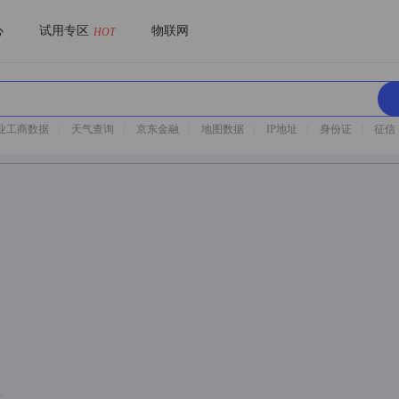
心
试用专区
物联网
HOT
业工商数据
|
天气查询
|
京东金融
|
地图数据
|
IP地址
|
身份证
|
征信