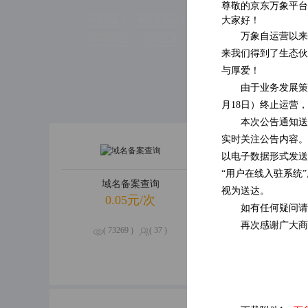
尊敬的京东万象平台
大家好！
身份核验
银行卡核验
万象自运营以来
( 47590 )
手机号验证
企业工商
( 0 )
来我们得到了生态伙
与厚爱！
由于业务发展策
月18日）终止运营
本次公告通知送
实时关注公告内容。
以电子数据形式发送
“用户在线入驻系统
域名备案查询
企业经营
视为送达。
0.05元/次
0.09元
如有任何疑问请
再次感谢广大商
( 73269 )
( 37 )
( 70640 )