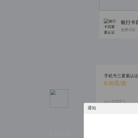
银行卡
手机号三要素认
0.26元/次
( 232837 )
( 144 )
通知
个人涉诉信息综
金融科技
0.6元/次